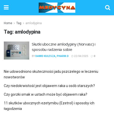
Home
Tag
amlodypina
Tag:
amlodypina
Skutki uboczne amlodypiny (Norvasc) i
sposobu radzenia sobie
BY
DAWID KULESZA, PHARM.D
22/04/2025
0
Nie udowodniono skuteczności jadu pszczelego w leczeniu
nowotworów
Czy niedokrwistość jest objawem raka u osób starszych?
Czy gorzki smak w ustach może być objawem raka?
11 skutków ubocznych ezetymibu (Ezetrol) i sposoby ich
łagodzenia