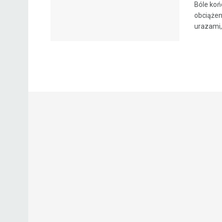
Bóle ko
obciążen
urazami, 