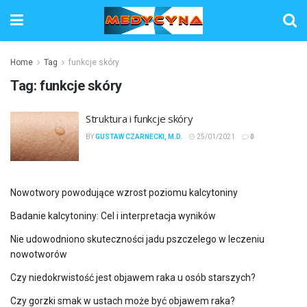
Home
Tag
funkcje skóry
Tag:
funkcje skóry
Struktura i funkcje skóry
BY
GUSTAW CZARNECKI, M.D.
25/01/2021
0
Nowotwory powodujące wzrost poziomu kalcytoniny
Badanie kalcytoniny: Cel i interpretacja wyników
Nie udowodniono skuteczności jadu pszczelego w leczeniu
nowotworów
Czy niedokrwistość jest objawem raka u osób starszych?
Czy gorzki smak w ustach może być objawem raka?