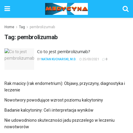
Home
Tag
pembrolizumab
Tag:
pembrolizumab
Co to jest pembrolizumab?
BY
NATAN KUCHARSKI, M.D.
25/03/2021
0
Rak macicy (rak endometrium): Objawy, przyczyny, diagnostyka i
leczenie
Nowotwory powodujące wzrost poziomu kalcytoniny
Badanie kalcytoniny: Cel i interpretacja wyników
Nie udowodniono skuteczności jadu pszczelego w leczeniu
nowotworów