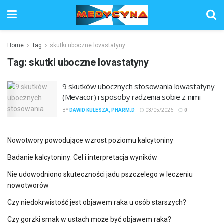
Home
Tag
skutki uboczne lovastatyny
Tag:
skutki uboczne lovastatyny
9 skutków ubocznych stosowania lowastatyny
(Mevacor) i sposoby radzenia sobie z nimi
BY
DAWID KULESZA, PHARM.D
03/05/2026
0
Nowotwory powodujące wzrost poziomu kalcytoniny
Badanie kalcytoniny: Cel i interpretacja wyników
Nie udowodniono skuteczności jadu pszczelego w leczeniu
nowotworów
Czy niedokrwistość jest objawem raka u osób starszych?
Czy gorzki smak w ustach może być objawem raka?