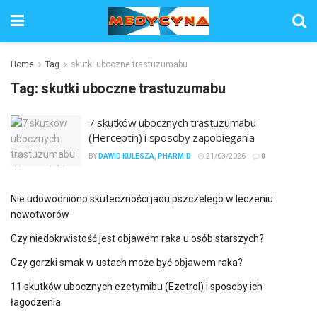
Home
Tag
skutki uboczne trastuzumabu
Tag:
skutki uboczne trastuzumabu
7 skutków ubocznych trastuzumabu
(Herceptin) i sposoby zapobiegania
BY
DAWID KULESZA, PHARM.D
21/03/2026
0
Nie udowodniono skuteczności jadu pszczelego w leczeniu
nowotworów
Czy niedokrwistość jest objawem raka u osób starszych?
Czy gorzki smak w ustach może być objawem raka?
11 skutków ubocznych ezetymibu (Ezetrol) i sposoby ich
łagodzenia