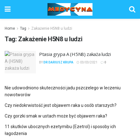
Home
Tag
Zakażenie H5N8 u ludzi
Tag:
Zakażenie H5N8 u ludzi
Ptasia grypa A (H5N8) zakaża ludzi
BY
DR DARIUSZ KRUPA
03/03/2021
0
Nie udowodniono skuteczności jadu pszczelego w leczeniu
nowotworów
Czy niedokrwistość jest objawem raka u osób starszych?
Czy gorzki smak w ustach może być objawem raka?
11 skutków ubocznych ezetymibu (Ezetrol) i sposoby ich
łagodzenia