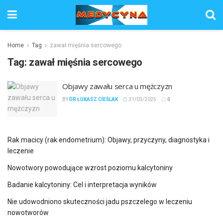
Home
Tag
zawał mięśnia sercowego
Tag:
zawał mięśnia sercowego
Objawy zawału serca u mężczyzn
BY
DR ŁUKASZ CIEŚLAK
31/03/2025
0
Rak macicy (rak endometrium): Objawy, przyczyny, diagnostyka i
leczenie
Nowotwory powodujące wzrost poziomu kalcytoniny
Badanie kalcytoniny: Cel i interpretacja wyników
Nie udowodniono skuteczności jadu pszczelego w leczeniu
nowotworów