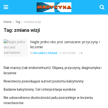
Home
Tag
zmiana wizji
Tag:
zmiana wizji
Nagle jedno oko jest zamazane: przyczyny i
leczenie
BY
DR ŁUKASZ CIEŚLAK
23/12/2024
0
Rak macicy (rak endometrium): Objawy, przyczyny, diagnostyka i
leczenie
Nowotwory powodujące wzrost poziomu kalcytoniny
Badanie kalcytoniny: Cel i interpretacja wyników
Nie udowodniono skuteczności jadu pszczelego w leczeniu
nowotworów