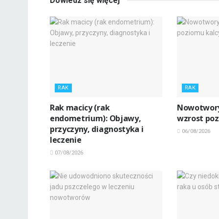
Dowiedz się więcej
RAK
RAK
Rak macicy (rak
Nowotwory
endometrium): Objawy,
wzrost poz
przyczyny, diagnostyka i
06/08/2026
leczenie
07/08/2026