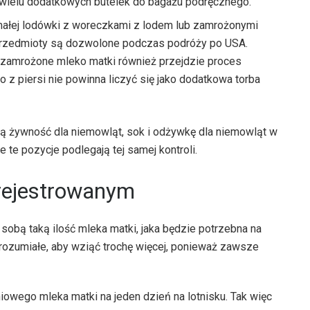
ia wielu dodatkowych butelek do bagażu podręcznego.
małej lodówki z woreczkami z lodem lub zamrożonymi
przedmioty są dozwolone podczas podróży po USA.
 zamrożone mleko matki również przejdzie proces
 z piersi nie powinna liczyć się jako dodatkowa torba
ą żywność dla niemowląt, sok i odżywkę dla niemowląt w
e te pozycje podlegają tej samej kontroli.
 rejestrowanym
sobą taką ilość mleka matki, jaka będzie potrzebna na
zrozumiałe, aby wziąć trochę więcej, ponieważ zawsze
owego mleka matki na jeden dzień na lotnisku. Tak więc