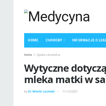
HOME
CHOROBY
INFORMACJE O LEK
Home
Opieka zdrowotna
Wytyczne dotycz
mleka matki w sa
by
Dr Witold Jasiński
11/12/2021