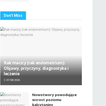
Don't Miss
Rak macicy (rak endometrium):
Objawy, przyczyny, diagnostyka i
leczenie
07/08/2026
Nowotwory powodujące
wzrost poziomu
kalcytoniny