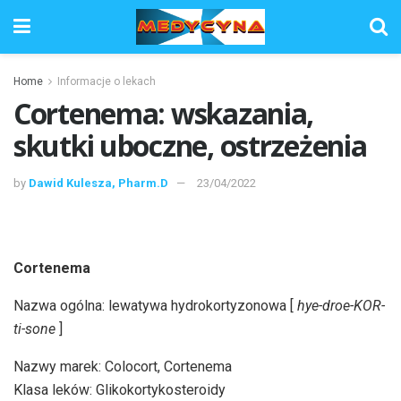
Home
Informacje o lekach
Cortenema: wskazania,
skutki uboczne, ostrzeżenia
by
Dawid Kulesza, Pharm.D
23/04/2022
Cortenema
Nazwa ogólna: lewatywa hydrokortyzonowa [
hye-droe-KOR-
ti-sone
]
Nazwy marek: Colocort, Cortenema
Klasa leków: Glikokortykosteroidy