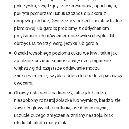
pokrzywka; swędzący; zaczerwieniona, opuchnięta,
pokryta pęcherzami lub łuszcząca się skóra z
gorączką lub bez; świszczący oddech; ucisk w klatce
piersiowej lub gardle; problemy z oddychaniem,
połykaniem lub mówieniem; niezwykła chrypka; lub
obrzęk ust, twarzy, warg, języka lub gardła.
Oznaki wysokiego poziomu cukru we krwi, takie jak
splątanie, uczucie senności, większe pragnienie,
większy głód, częstsze oddawanie moczu,
zaczerwienienie, szybki oddech lub oddech pachnący
owocami.
Objawy osłabienia nadnerczy, takie jak bardzo
niespokojny rozstrój żołądka lub wymioty, bardzo złe
zawroty głowy lub omdlenia, osłabienie mięśni,
uczucie dużego zmęczenia, zmiany nastroju, brak
głodu lub utrata masy ciała.