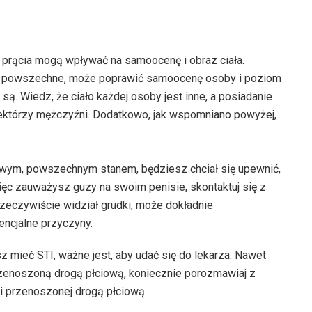
i prącia mogą wpływać na samoocenę i obraz ciała.
e i powszechne, może poprawić samoocenę osoby i poziom
są. Wiedz, że ciało każdej osoby jest inne, a posiadanie
niektórzy mężczyźni. Dodatkowo, jak wspomniano powyżej,
liwym, powszechnym stanem, będziesz chciał się upewnić,
 więc zauważysz guzy na swoim penisie, skontaktuj się z
 rzeczywiście widział grudki, może dokładnie
encjalne przyczyny.
 mieć STI, ważne jest, aby udać się do lekarza. Nawet
 przenoszoną drogą płciową, koniecznie porozmawiaj z
ji przenoszonej drogą płciową.