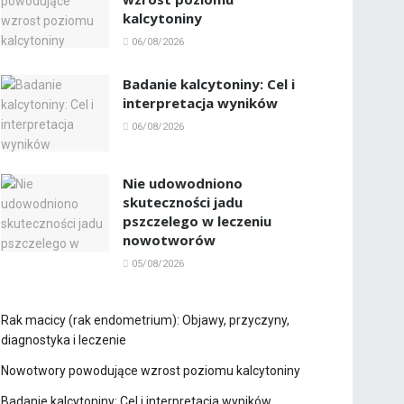
kalcytoniny
06/08/2026
Badanie kalcytoniny: Cel i
interpretacja wyników
06/08/2026
Nie udowodniono
skuteczności jadu
pszczelego w leczeniu
nowotworów
05/08/2026
Rak macicy (rak endometrium): Objawy, przyczyny,
diagnostyka i leczenie
Nowotwory powodujące wzrost poziomu kalcytoniny
Badanie kalcytoniny: Cel i interpretacja wyników