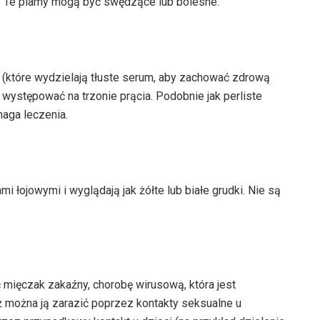
. Te plamy mogą być swędzące lub bolesne.
 (które wydzielają tłuste serum, aby zachować zdrową
 występować na trzonie prącia. Podobnie jak perliste
maga leczenia.
 łojowymi i wyglądają jak żółte lub białe grudki. Nie są
 mięczak zakaźny, chorobę wirusową, która jest
ż można ją zarazić poprzez kontakty seksualne u