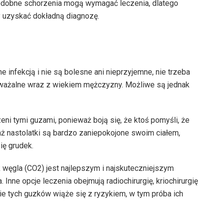
 podobne schorzenia mogą wymagać leczenia, dlatego
y uzyskać dokładną diagnozę.
infekcją i nie są bolesne ani nieprzyjemne, nie trzeba
auważalne wraz z wiekiem mężczyzny. Możliwe są jednak
eni tymi guzami, ponieważ boją się, że ktoś pomyśli, że
 nastolatki są bardzo zaniepokojone swoim ciałem,
ię grudek.
 węgla (CO2) jest najlepszym i najskuteczniejszym
.
Inne opcje leczenia obejmują radiochirurgię, kriochirurgię
nie tych guzków wiąże się z ryzykiem, w tym próba ich