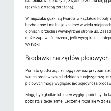
nastolatków i dorosłych, zwykle przenosi się ją 
ręcznika z osobą zarażoną).
W mięczaku guzki są twarde, w kształcie kopuły 
bezbolesne i można je znaleźć w wielu miejscach n
dłoniach, brzuchu i wewnętrznej stronie ud. Zasa
może zapewnić leczenie, jeśli wysypka nie ustęp
wysypki.
Brodawki narządów płciowych
Perliste grudki prącia mogą również przypomin
wirusa brodawczaka ludzkiego – najczęstszą in
płciowych mogą wyglądać jak pojedyncza brodaw
Mogą być gładkie lub mieć wygląd podobny do kala
pozostają takie same. Leczenie różni się w zależn