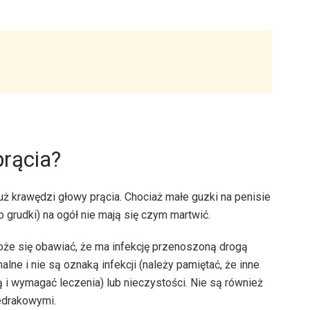
prącia?
łuż krawędzi głowy prącia. Chociaż małe guzki na penisie
b grudki) na ogół nie mają się czym martwić.
może się obawiać, że ma infekcję przenoszoną drogą
alne i nie są oznaką infekcji (należy pamiętać, że inne
 wymagać leczenia) lub nieczystości. Nie są również
edrakowymi.