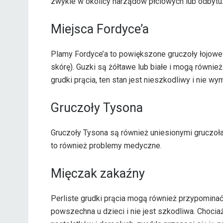
zwykle w okolicy narządów płciowych lub odbytu
Miejsca Fordyce’a
Plamy Fordyce’a to powiększone gruczoły łojowe
skórę). Guzki są żółtawe lub białe i mogą również
grudki prącia, ten stan jest nieszkodliwy i nie wy
Gruczoły Tysona
Gruczoły Tysona są również uniesionymi gruczołami
to również problemy medyczne.
Mięczak zakaźny
Perliste grudki prącia mogą również przypominać
powszechna u dzieci i nie jest szkodliwa. Chocia