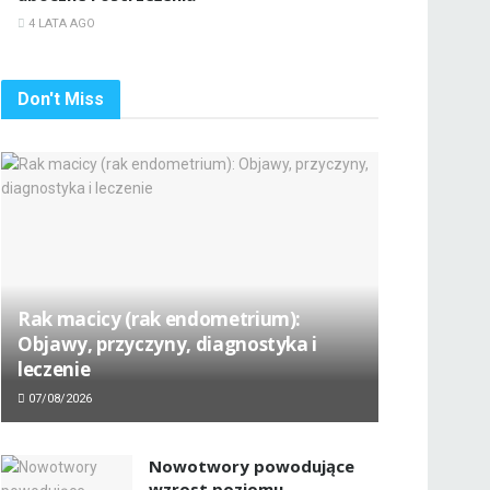
4 LATA AGO
Don't Miss
Rak macicy (rak endometrium):
Objawy, przyczyny, diagnostyka i
leczenie
07/08/2026
Nowotwory powodujące
wzrost poziomu