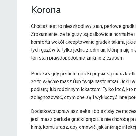
Korona
Chociaż jest to nieszkodliwy stan, perłowe grudk
Zrozumienie, że te guzy są całkowicie normaln
komfortu wokół akceptowania grudek takimi, jakie 
tych guzów to tylko jedna z odmian, którą mają 
ten stan prawdopodobnie zniknie z czasem.
Podczas gdy perliste grudki prącia są nieszkod
że to właśnie masz (lub twoja nastolatka). Jeśli
pediatrą lub rodzinnym lekarzem. Tylko ktoś, kto
zdiagnozować, czym one są i wykluczyć inne pot
Dodatkowo uprawiasz seks i boisz się, że możesz
jeśli masz perliste grudki prącia, a nie chorobę
kimś, komu ufasz, aby omówić, jak uniknąć infekc