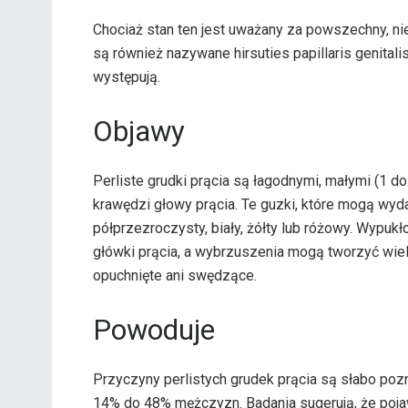
Chociaż stan ten jest uważany za powszechny, nie 
są również nazywane hirsuties papillaris genital
występują.
Objawy
Perliste grudki prącia są łagodnymi, małymi (1 
krawędzi głowy prącia. Te guzki, które mogą wyd
półprzezroczysty, biały, żółty lub różowy. Wypu
główki prącia, a wybrzuszenia mogą tworzyć wiel
opuchnięte ani swędzące.
Powoduje
Przyczyny perlistych grudek prącia są słabo poz
14% do 48% mężczyzn. Badania sugerują, że pojaw