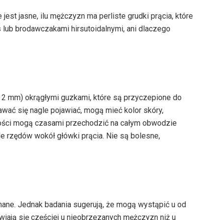
jest jasne, ilu mężczyzn ma perliste grudki prącia, które
is lub brodawczakami hirsutoidalnymi, ani dlaczego
do 2 mm) okrągłymi guzkami, które są przyczepione do
awać się nagle pojawiać, mogą mieć kolor skóry,
kłości mogą czasami przechodzić na całym obwodzie
e rzędów wokół główki prącia. Nie są bolesne,
nane. Jednak badania sugerują, że mogą wystąpić u od
iają się częściej u nieobrzezanych mężczyzn niż u