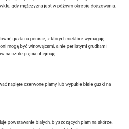
wykle, gdy mężczyzna jest w późnym okresie dojrzewania.
dować guzki na penisie, z których niektóre wymagają
o oni mogą być winowajcami, a nie perlistymi grudkami
ów na czole prącia obejmują:
ać napięte czerwone plamy lub wypukłe białe guzki na
duje powstawanie białych, błyszczących plam na skórze,