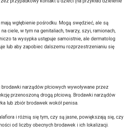
przez przypadkowy kontakt u dzieci (na przykład dzielenie
i mają wgłębienie pośrodku. Mogą swędzieć, ale są
a ciele, w tym na genitaliach, twarzy, szyi, ramionach,
dniczo ta wysypka ustępuje samoistnie, ale dermatolog
uje lub aby zapobiec dalszemu rozprzestrzenianiu się
ać brodawki narządów płciowych wywoływane przez
fekcję przenoszoną drogą płciową. Brodawki narządów
ka lub zbiór brodawek wokół penisa.
fiora i różnią się tym, czy są jasne, powiększają się, czy
ości od liczby obecnych brodawek i ich lokalizacji.