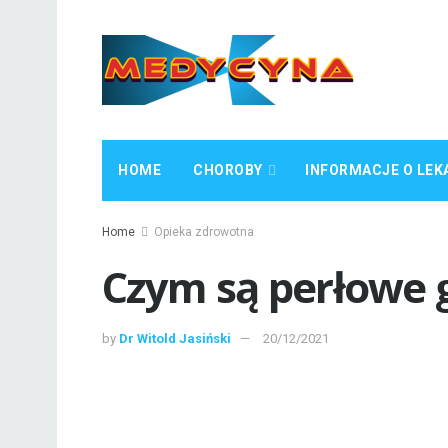
HOME
CHOROBY
INFORMACJE O LEK
Home
Opieka zdrowotna
Czym są perłowe g
by
Dr Witold Jasiński
20/12/2021