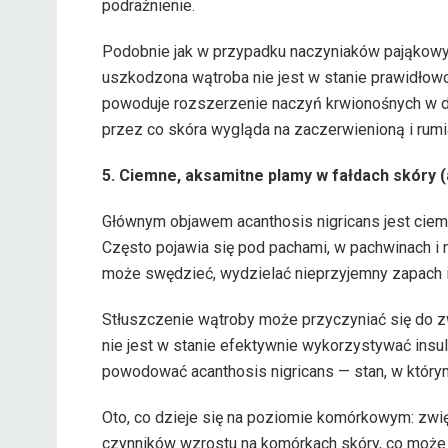
podrażnienie.
Podobnie jak w przypadku naczyniaków pająkowyc
uszkodzona wątroba nie jest w stanie prawidło
powoduje rozszerzenie naczyń krwionośnych w dł
przez co skóra wygląda na zaczerwienioną i rumi
5. Ciemne, aksamitne plamy w fałdach skóry (
Głównym objawem acanthosis nigricans jest ciemna
Często pojawia się pod pachami, w pachwinach i n
może swędzieć, wydzielać nieprzyjemny zapach i
Stłuszczenie wątroby może przyczyniać się do z
nie jest w stanie efektywnie wykorzystywać insu
powodować acanthosis nigricans — stan, w którym 
Oto, co dzieje się na poziomie komórkowym: zwię
czynników wzrostu na komórkach skóry, co może