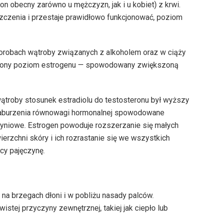
n obecny zarówno u mężczyzn, jak i u kobiet) z krwi.
zczenia i przestaje prawidłowo funkcjonować, poziom
robach wątroby związanych z alkoholem oraz w ciąży
ższony poziom estrogenu — spowodowany zwiększoną
ątroby stosunek estradiolu do testosteronu był wyższy
 zaburzenia równowagi hormonalnej spowodowane
niowe. Estrogen powoduje rozszerzanie się małych
erzchni skóry i ich rozrastanie się we wszystkich
cy pajęczynę.
na brzegach dłoni i w pobliżu nasady palców.
istej przyczyny zewnętrznej, takiej jak ciepło lub