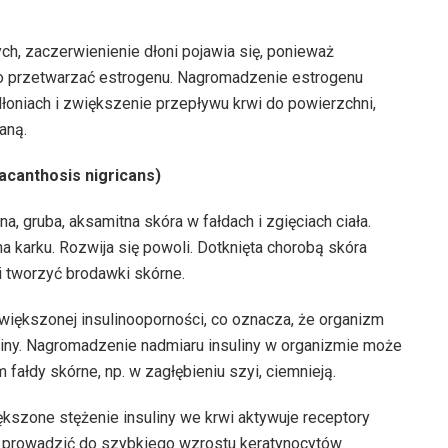
h, zaczerwienienie dłoni pojawia się, ponieważ
wo przetwarzać estrogenu. Nagromadzenie estrogenu
oniach i zwiększenie przepływu krwi do powierzchni,
aną.
acanthosis nigricans)
, gruba, aksamitna skóra w fałdach i zgięciach ciała.
a karku. Rozwija się powoli. Dotknięta chorobą skóra
 tworzyć brodawki skórne.
większonej insulinooporności, co oznacza, że organizm
liny. Nagromadzenie nadmiaru insuliny w organizmie może
fałdy skórne, np. w zagłębieniu szyi, ciemnieją.
kszone stężenie insuliny we krwi aktywuje receptory
 prowadzić do szybkiego wzrostu keratynocytów