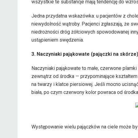
wszystkie te substancje mają tendencję do wzro
Jedna przydatna wskazówka: u pacjentów z chol
niewydolność wątroby. Pacjenci zgłaszają, że sw
niedrożności dróg żółciowych spowodowanej inn
ustąpieniem swędzenia.
3. Naczyniaki pająkowate (pajączki na skórze
Naczyniaki pająkowate to małe, czerwone plamki 
zewnątrz od środka — przypominające kształtem 
na twarzy i klatce piersiowej. Jeśli mocno ucisnąć
biała, po czym czerwony kolor powraca od środka
Występowanie wielu pajączków na ciele może by