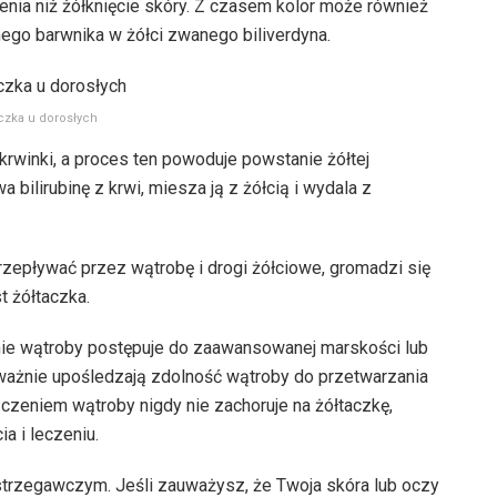
enia niż żółknięcie skóry. Z czasem kolor może również
nego barwnika w żółci zwanego biliverdyna.
czka u dorosłych
krwinki, a proces ten powoduje powstanie żółtej
 bilirubinę z krwi, miesza ją z żółcią i wydala z
rzepływać przez wątrobę i drogi żółciowe, gromadzi się
t żółtaczka.
enie wątroby postępuje do zaawansowanej marskości lub
oważnie upośledzają zdolność wątroby do przetwarzania
czeniem wątroby nigdy nie zachoruje na żółtaczkę,
a i leczeniu.
strzegawczym. Jeśli zauważysz, że Twoja skóra lub oczy