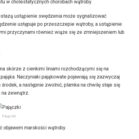
stu w cholestatycznych chorobach wątroby.
estazą ustąpienie swędzenia może sygnalizować
ędzenie ustępuje po przeszczepie wątroby, a ustąpienie
ymi przyczynami również wiąże się ze zmniejszeniem lub
)
na skórze z cienkimi liniami rozchodzącymi się na
pająka. Naczyniaki pająkowate pojawiają się zazwyczaj
 środek, a następnie zwolnić, plamka na chwilę staje się
 na zewnątrz.
Pajączki
ć objawem marskości wątroby.