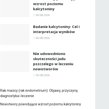
wzrost poziomu
kalcytoniny
06/08/2026
Badanie kalcytoniny: Cel i
interpretacja wyników
06/08/2026
Nie udowodniono
skuteczności jadu
pszczelego w leczeniu
nowotworów
05/08/2026
Rak macicy (rak endometrium): Objawy, przyczyny,
diagnostyka i leczenie
Nowotwory powodujące wzrost poziomu kalcytoniny