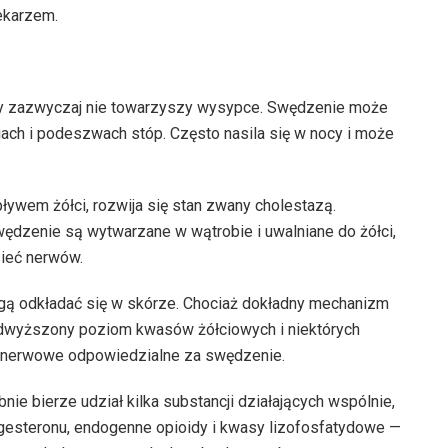
ekarzem.
 zazwyczaj nie towarzyszy wysypce. Swędzenie może
niach i podeszwach stóp. Często nasila się w nocy i może
ywem żółci, rozwija się stan zwany cholestazą.
ędzenie są wytwarzane w wątrobie i uwalniane do żółci,
ieć nerwów.
gą odkładać się w skórze. Chociaż dokładny mechanizm
podwyższony poziom kwasów żółciowych i niektórych
 nerwowe odpowiedzialne za swędzenie.
 bierze udział kilka substancji działających wspólnie,
gesteronu, endogenne opioidy i kwasy lizofosfatydowe —