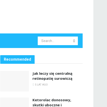
Recommended
Jak leczy się centralną
retinopatię surowiczą
5 LAT AGO
Ketorolac donosowy,
skutki uboczne i