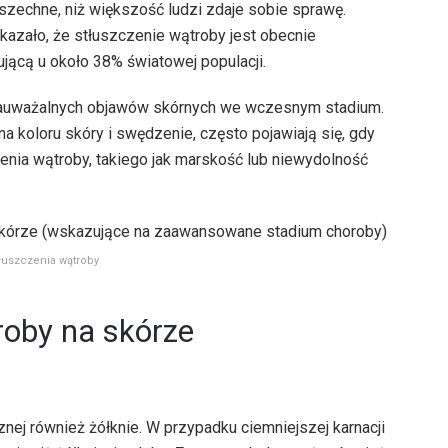
szechne, niż większość ludzi zdaje sobie sprawę.
azało, że stłuszczenie wątroby jest obecnie
jącą u około 38% światowej populacji.
zauważalnych objawów skórnych we wczesnym stadium.
ana koloru skóry i swędzenie, często pojawiają się, gdy
ia wątroby, takiego jak marskość lub niewydolność
tłuszczenia wątroby
roby na skórze
cznej również żółknie. W przypadku ciemniejszej karnacji