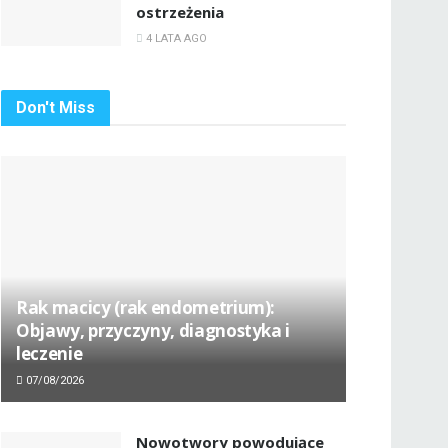
ostrzeżenia
4 LATA AGO
Don't Miss
Rak macicy (rak endometrium):
Objawy, przyczyny, diagnostyka i
leczenie
07/08/2026
Nowotwory powodujące