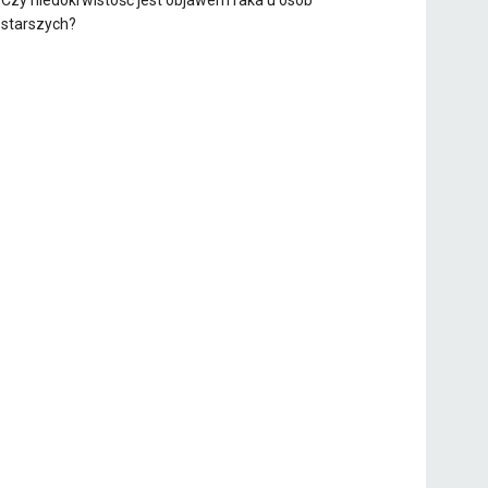
Czy niedokrwistość jest objawem raka u osób
starszych?