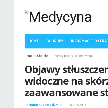
HOME
CHOROBY
INFORMACJE O LEKA
Home
Choroby
Choroby układu pokarmowego
Objawy stłuszcze
widoczne na skór
zaawansowane st
by
Natan Kucharski, M.D.
02/06/2026