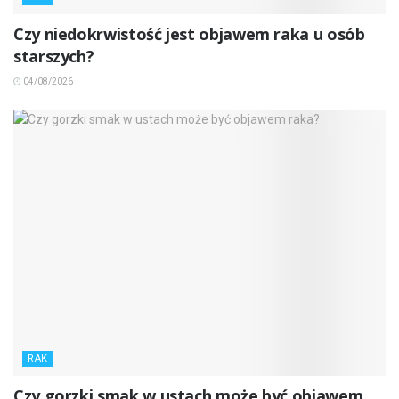
Czy niedokrwistość jest objawem raka u osób
starszych?
04/08/2026
RAK
Czy gorzki smak w ustach może być objawem