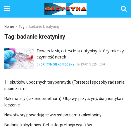
Home
Tag
badanie kreatyniny
Tag:
badanie kreatyniny
Dowiedz się o teście kreatyniny, który mierzy
czynność nerek
BY
DR. TYMON KONIECZNY
13/01/2025
0
11 skutków ubocznych teryparatydu (Forsteo) i sposoby radzenia
sobie z nimi
Rak macicy (rak endometrium): Objawy, przyczyny, diagnostyka i
leczenie
Nowotwory powodujące wzrost poziomu kalcytoniny
Badanie kalcytoniny: Cel i interpretacja wyników