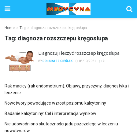
Home
Tag
diagnoza rozszczepu kręgosłupa
Tag:
diagnoza rozszczepu kręgosłupa
Diagnozuj i leczyć rozszczep kręgosłupa
BY
DR ŁUKASZ CIEŚLAK
08/10/2021
0
Rak macicy (rak endometrium): Objawy, przyczyny, diagnostyka i
leczenie
Nowotwory powodujące wzrost poziomu kalcytoniny
Badanie kalcytoniny: Cel i interpretacja wyników
Nie udowodniono skuteczności jadu pszczelego w leczeniu
nowotworów