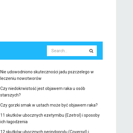
Nie udowodniono skuteczności jadu pszczelego w
leczeniu nowotworów
Czy niedokrwistość jest objawem raka u osób
starszych?
Czy gorzki smak w ustach może być objawem raka?
11 skutków ubocznych ezetymibu (Ezetrol) i sposoby
ich łagodzenia
12 skutków ubocznych perindoprylu (Coversyl) i