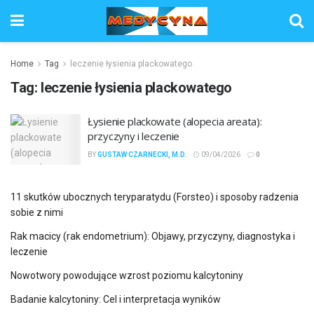
Home
Tag
leczenie łysienia plackowatego
Tag:
leczenie łysienia plackowatego
Łysienie plackowate (alopecia areata):
przyczyny i leczenie
BY
GUSTAW CZARNECKI, M.D.
09/04/2026
0
11 skutków ubocznych teryparatydu (Forsteo) i sposoby radzenia
sobie z nimi
Rak macicy (rak endometrium): Objawy, przyczyny, diagnostyka i
leczenie
Nowotwory powodujące wzrost poziomu kalcytoniny
Badanie kalcytoniny: Cel i interpretacja wyników