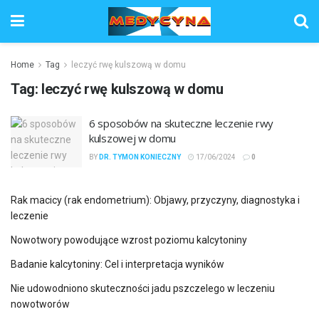
Home
Tag
leczyć rwę kulszową w domu
Tag:
leczyć rwę kulszową w domu
6 sposobów na skuteczne leczenie rwy
kulszowej w domu
BY
DR. TYMON KONIECZNY
17/06/2024
0
Rak macicy (rak endometrium): Objawy, przyczyny, diagnostyka i
leczenie
Nowotwory powodujące wzrost poziomu kalcytoniny
Badanie kalcytoniny: Cel i interpretacja wyników
Nie udowodniono skuteczności jadu pszczelego w leczeniu
nowotworów