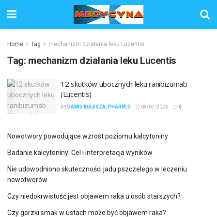
Home
Tag
mechanizm działania leku Lucentis
Tag:
mechanizm działania leku Lucentis
12 skutków ubocznych leku ranibizumab
(Lucentis)
BY
DAWID KULESZA, PHARM.D
08/07/2026
0
Nowotwory powodujące wzrost poziomu kalcytoniny
Badanie kalcytoniny: Cel i interpretacja wyników
Nie udowodniono skuteczności jadu pszczelego w leczeniu
nowotworów
Czy niedokrwistość jest objawem raka u osób starszych?
Czy gorzki smak w ustach może być objawem raka?