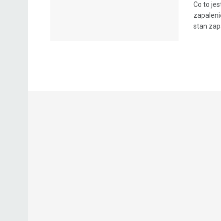
Co to je
zapalenie
stan zapa