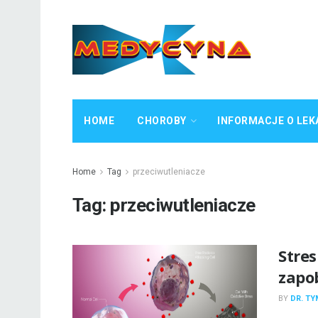
HOME
CHOROBY
INFORMACJE O LEK
Home
Tag
przeciwutleniacze
Tag:
przeciwutleniacze
Stres
zapo
BY
DR. T