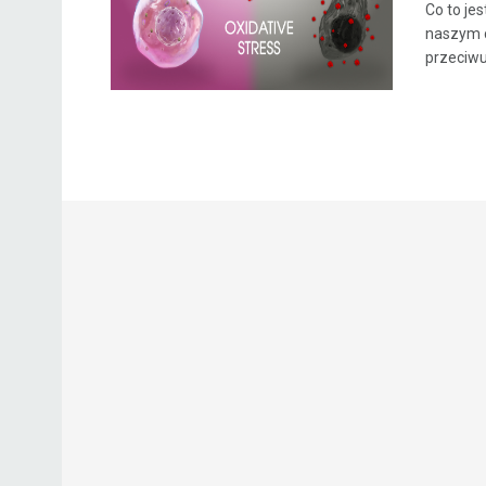
Co to je
naszym c
przeciwu