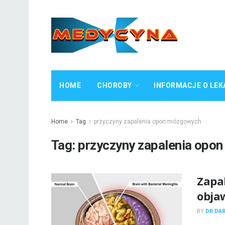
HOME
CHOROBY
INFORMACJE O LEK
Home
Tag
przyczyny zapalenia opon mózgowych
Tag:
przyczyny zapalenia opo
Zapa
objaw
BY
DR DA