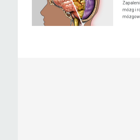
Zapaleni
mózg i 
mózgowo-