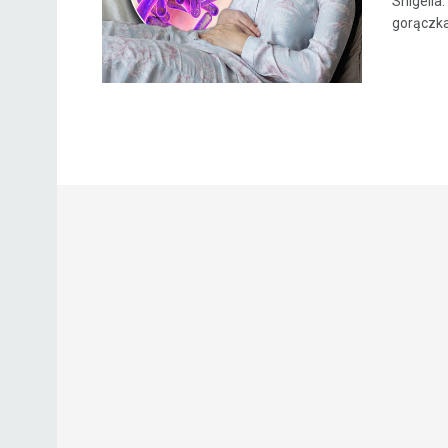
Shigella
gorączka 