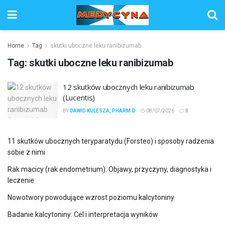
Home
Tag
skutki uboczne leku ranibizumab
Tag:
skutki uboczne leku ranibizumab
12 skutków ubocznych leku ranibizumab
(Lucentis)
BY
DAWID KULESZA, PHARM.D
08/07/2026
0
11 skutków ubocznych teryparatydu (Forsteo) i sposoby radzenia
sobie z nimi
Rak macicy (rak endometrium): Objawy, przyczyny, diagnostyka i
leczenie
Nowotwory powodujące wzrost poziomu kalcytoniny
Badanie kalcytoniny: Cel i interpretacja wyników