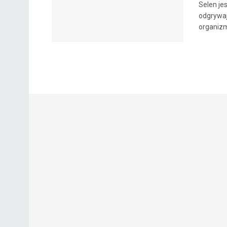
Selen je
odgrywaj
organizm 