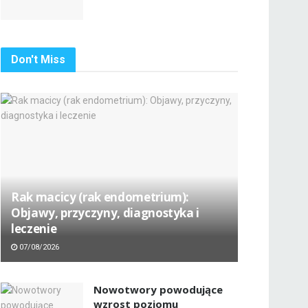
Don't Miss
Rak macicy (rak endometrium):
Objawy, przyczyny, diagnostyka i
leczenie
07/08/2026
Nowotwory powodujące
wzrost poziomu