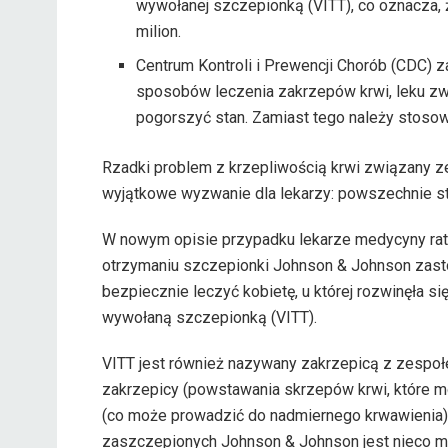
wywołanej szczepionką (VITT), co oznacza, że
milion.
Centrum Kontroli i Prewencji Chorób (CDC) z
sposobów leczenia zakrzepów krwi, leku zw
pogorszyć stan. Zamiast tego należy stosować
Rzadki problem z krzepliwością krwi związany 
wyjątkowe wyzwanie dla lekarzy: powszechnie st
W nowym opisie przypadku lekarze medycyny rat
otrzymaniu szczepionki Johnson & Johnson zast
bezpiecznie leczyć kobietę, u której rozwinęła 
wywołaną szczepionką (VITT).
VITT jest również nazywany zakrzepicą z zespoł
zakrzepicy (powstawania skrzepów krwi, które mo
(co może prowadzić do nadmiernego krwawienia)
zaszczepionych Johnson & Johnson jest nieco mni