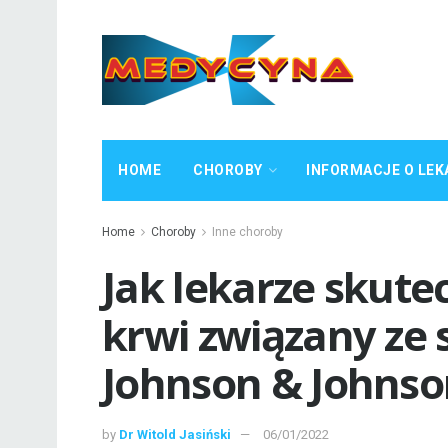
HOME
CHOROBY
INFORMACJE O LEK
Home
Choroby
Inne choroby
Jak lekarze skutec
krwi związany ze 
Johnson & Johnso
by
Dr Witold Jasiński
06/01/2022