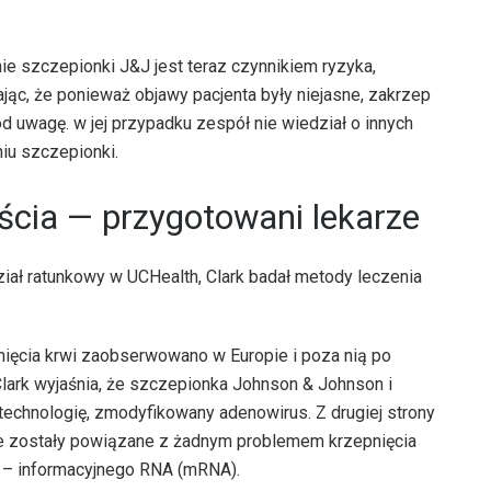
nie szczepionki J&J jest teraz czynnikiem ryzyka,
jąc, że ponieważ objawy pacjenta były niejasne, zakrzep
d uwagę. w jej przypadku zespół nie wiedział o innych
iu szczepionki.
ścia — przygotowani lekarze
ddział ratunkowy w UCHealth, Clark badał metody leczenia
nięcia krwi zaobserwowano w Europie i poza nią po
rk wyjaśnia, że ​​szczepionka Johnson & Johnson i
echnologię, zmodyfikowany adenowirus. Z drugiej strony
ie zostały powiązane z żadnym problemem krzepnięcia
ii – informacyjnego RNA (mRNA).