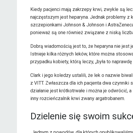
Kiedy pacjenci mają zakrzepy krwi, zwykle są le
najczęstszym jest heparyna. Jednak problemy z k
szczepionkami Johnson & Johnson i AstraZeneca
ponieważ są one również związane z niską liczbą
Dobrą wiadomością jest to, że heparyna nie jest j
Istnieje kilka różnych leków, które można stosow
przypadku kobiety, którą leczy, „była to naprawdę 
Clark i jego koledzy ustalili, że lek o nazwie biw
z VITT. Zwłaszcza dla ich pacjenta dwa czynniki s
działanie jest krótkotrwałe i można je odwrócić, 
inny rozcieńczalnik krwi zwany argatrobanem.
Dzielenie się swoim suk
„Jednym z powodów, dla których opublikowaliśmy t