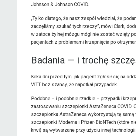
Johnson & Johnson COVID.
„Tylko dlatego, że nasz zespół wiedział, że poda
zaczęliśmy szukać tych rzeczy”, mówi Clark, doda
w zatoce żylnej mózgu mógł nie zostać wzięty po
pacjentach z problemami krzepnięcia po otrzyman
Badania — i trochę szczę
Kilka dni przed tym, jak pacjent zgłosił się na o
VITT bez szansy, że napotkał przypadek.
Podobne – i podobnie rzadkie – przypadki krzep
zastosowaniu szczepionki AstraZeneca COVID. Cla
szczepionka AstraZeneca wykorzystują tę samą t
szczepionki Moderna i Pfizer-BioNTech (które n
krwi) są wytwarzane przy użyciu innej technolog