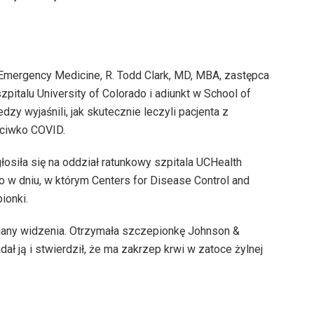
Emergency Medicine, R. Todd Clark, MD, MBA, zastępca
italu University of Colorado i adiunkt w School of
dzy wyjaśnili, jak skutecznie leczyli pacjenta z
eciwko COVID.
łosiła się na oddział ratunkowy szpitala UCHealth
o w dniu, w którym Centers for Disease Control and
ionki.
iany widzenia. Otrzymała szczepionkę Johnson &
ał ją i stwierdził, że ma zakrzep krwi w zatoce żylnej