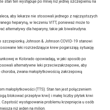
 ​​stan ten występuje po mniej niż jednej szczepieniu na
aleca, aby lekarze nie stosowali jednego z najczęstszych
anego heparyną, w leczeniu VITT, ponieważ może to
 alternatywy dla heparyny, takie jak biwalirudyna.
ze szczepionką Johnson & Johnson COVID-19 stanowi
osowane leki rozrzedzające krew pogarszają sytuację.
unkowej w Kolorado opowiadają, w jaki sposób po
osowali alternatywne leki przeciwzakrzepowe, aby
się choroba, zwana małopłytkowością zakrzepową
em małopłytkowości (TTS). Stan ten jest połączeniem
gą blokować przepływ krwi) i małej liczby płytek krwi
. Częstość występowania problemu krzepnięcia u osób
ejsza niż jeden na milion.