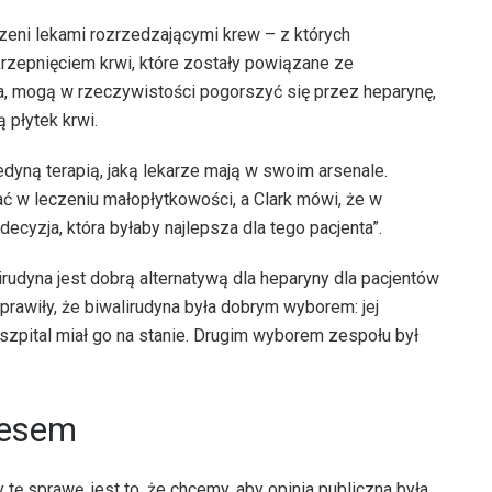
czeni lekami rozrzedzającymi krew – z których
rzepnięciem krwi, które zostały powiązane ze
, mogą w rzeczywistości pogorszyć się przez heparynę,
 płytek krwi.
edyną terapią, jaką lekarze mają w swoim arsenale.
ać w leczeniu małopłytkowości, a Clark mówi, że w
decyzja, która byłaby najlepsza dla tego pacjenta”.
alirudyna jest dobrą alternatywą dla heparyny dla pacjentów
prawiły, że biwalirudyna była dobrym wyborem: jej
a szpital miał go na stanie. Drugim wyborem zespołu był
cesem
ę sprawę, jest to, że chcemy, aby opinia publiczna była