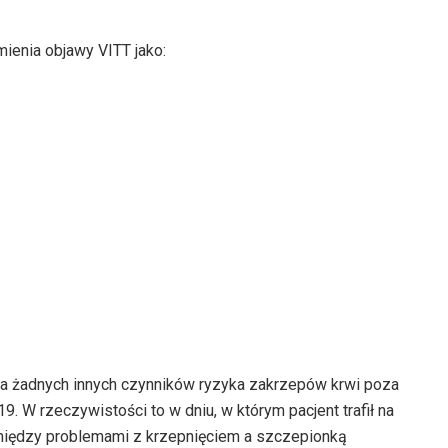
enia objawy VITT jako:
iała żadnych innych czynników ryzyka zakrzepów krwi poza
 W rzeczywistości to w dniu, w którym pacjent trafił na
 między problemami z krzepnięciem a szczepionką