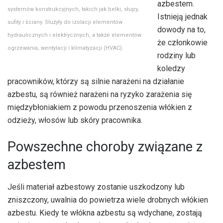
azbestem.
systemów konstrukcyjnych, takich jak belki, słupy,
Istnieją jednak
sufity i ściany. Służyły do ​​izolacji elementów
dowody na to,
hydraulicznych i elektrycznych, a także elementów
że członkowie
ogrzewania, wentylacji i klimatyzacji (HVAC).
rodziny lub
koledzy
pracowników, którzy są silnie narażeni na działanie
azbestu, są również narażeni na ryzyko zarażenia się
międzybłoniakiem z powodu przenoszenia włókien z
odzieży, włosów lub skóry pracownika.
Powszechne choroby związane z
azbestem
Jeśli materiał azbestowy zostanie uszkodzony lub
zniszczony, uwalnia do powietrza wiele drobnych włókien
azbestu. Kiedy te włókna azbestu są wdychane, zostają