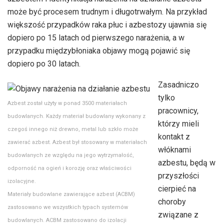
może być procesem trudnym i długotrwałym. Na przykład
większość przypadków raka płuc i azbestozy ujawnia się
dopiero po 15 latach od pierwszego narażenia, a w
przypadku międzybłoniaka objawy mogą pojawić się
dopiero po 30 latach.
Zasadniczo
tylko
Azbest został użyty w ponad 3500 materiałach
pracownicy,
budowlanych. Każdy materiał budowlany wykonany z
którzy mieli
czegoś innego niż drewno, metal lub szkło może
kontakt z
zawierać azbest. Azbest był stosowany w materiałach
włóknami
budowlanych ze względu na jego wytrzymałość,
azbestu, będą w
odporność na ogień i korozję oraz właściwości
przyszłości
izolacyjne.
cierpieć na
Materiały budowlane zawierające azbest (ACBM)
choroby
zastosowano we wszystkich typach systemów
związane z
budowlanych. ACBM zastosowano do izolacji