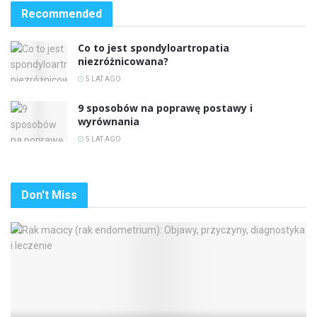
Recommended
Co to jest spondyloartropatia
niezróżnicowana?
5 LAT AGO
9 sposobów na poprawę postawy i
wyrównania
5 LAT AGO
Don't Miss