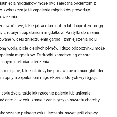
 usunięcia migdałków może być zalecana pacjentom z
, zwłaszcza jeśli zapalenie migdałków powoduje
owikłania.
zeciwbólowe, takie jak acetaminofen lub ibuprofen, mogą
y z ropnym zapaleniem migdałków. Pastylki do ssania
wane w celu znieczulenia gardła i zmniejszenia bólu.
łoną wodą, picie ciepłych płynów i dużo odpoczynku może
palenia migdałków. Te środki zaradcze są często
 innymi metodami leczenia.
odulujące, takie jak dożylne podawanie immunoglobulin,
m ropnym zapaleniem migdałków, u których występuje
tylu życia, takie jak rzucenie palenia lub unikanie
ać gardło, w celu zmniejszenia ryzyka nawrotu choroby.
ukończenie pełnego cyklu leczenia, nawet jeśli objawy