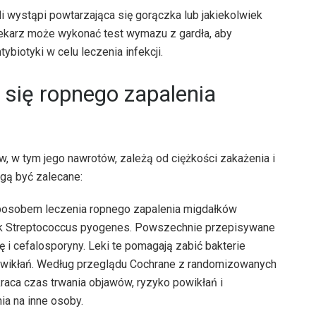
li wystąpi powtarzająca się gorączka lub jakiekolwiek
lekarz może wykonać test wymazu z gardła, aby
biotyki w celu leczenia infekcji.
 się ropnego zapalenia
, w tym jego nawrotów, zależą od ciężkości zakażenia i
ogą być zalecane:
sposobem leczenia ropnego zapalenia migdałków
jak Streptococcus pyogenes. Powszechnie przepisywane
ę i cefalosporyny. Leki te pomagają zabić bakterie
powikłań. Według przeglądu Cochrane z randomizowanych
raca czas trwania objawów, ryzyko powikłań i
a na inne osoby.