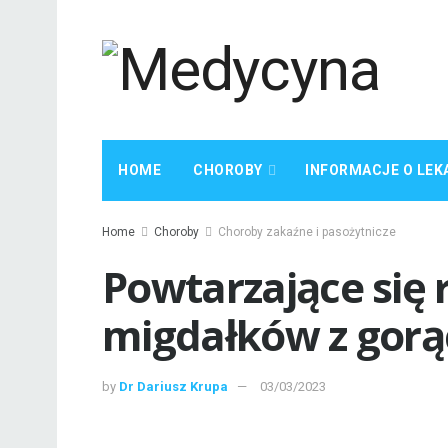
HOME
CHOROBY
INFORMACJE O LEK
Home
Choroby
Choroby zakaźne i pasożytnicze
Powtarzające się 
migdałków z gorą
by
Dr Dariusz Krupa
03/03/2023