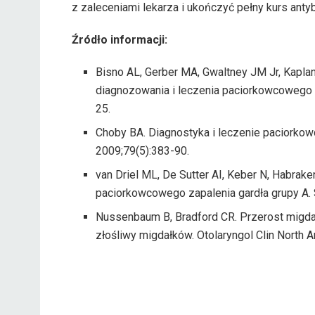
z zaleceniami lekarza i ukończyć pełny kurs antyb
Źródło informacji:
Bisno AL, Gerber MA, Gwaltney JM Jr, Kapl
diagnozowania i leczenia paciorkowcowego za
25.
Choby BA. Diagnostyka i leczenie paciorko
2009;79(5):383-90.
van Driel ML, De Sutter AI, Keber N, Habrake
paciorkowcowego zapalenia gardła grupy A.
Nussenbaum B, Bradford CR. Przerost migda
złośliwy migdałków. Otolaryngol Clin North 