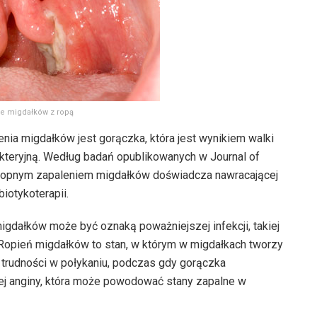
ie migdałków z ropą
ia migdałków jest gorączka, która jest wynikiem walki
kteryjną. Według badań opublikowanych w Journal of
z ropnym zapaleniem migdałków doświadcza nawracającej
iotykoterapii.
gdałków może być oznaką poważniejszej infekcji, takiej
 Ropień migdałków to stan, w którym w migdałkach tworzy
i trudności w połykaniu, podczas gdy gorączka
ej anginy, która może powodować stany zapalne w