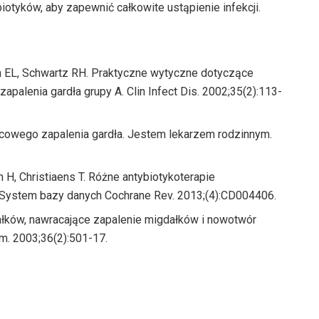
iotyków, aby zapewnić całkowite ustąpienie infekcji.
an EL, Schwartz RH. Praktyczne wytyczne dotyczące
palenia gardła grupy A. Clin Infect Dis. 2002;35(2):113-
wcowego zapalenia gardła. Jestem lekarzem rodzinnym.
n H, Christiaens T. Różne antybiotykoterapie
 System bazy danych Cochrane Rev. 2013;(4):CD004406.
łków, nawracające zapalenie migdałków i nowotwór
Am. 2003;36(2):501-17.