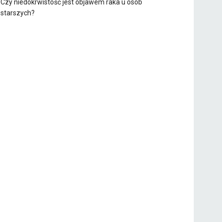
Czy niedokrwistość jest objawem raka u osób
starszych?