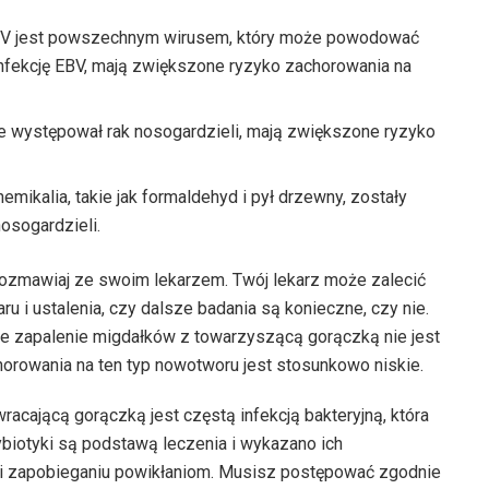
EBV jest powszechnym wirusem, który może powodować
nfekcję EBV, mają zwiększone ryzyko zachorowania na
nie występował rak nosogardzieli, mają zwiększone ryzyko
emikalia, takie jak formaldehyd i pył drzewny, zostały
osogardzieli.
orozmawiaj ze swoim lekarzem. Twój lekarz może zalecić
u i ustalenia, czy dalsze badania są konieczne, czy nie.
ne zapalenie migdałków z towarzyszącą gorączką nie jest
orowania na ten typ nowotworu jest stosunkowo niskie.
cającą gorączką jest częstą infekcją bakteryjną, która
biotyki są podstawą leczenia i wykazano ich
 i zapobieganiu powikłaniom. Musisz postępować zgodnie