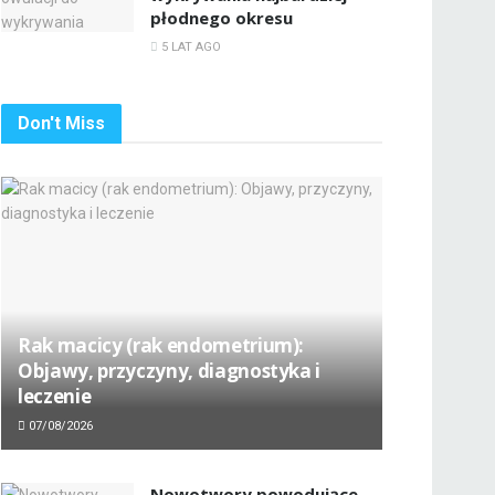
płodnego okresu
5 LAT AGO
Don't Miss
Rak macicy (rak endometrium):
Objawy, przyczyny, diagnostyka i
leczenie
07/08/2026
Nowotwory powodujące