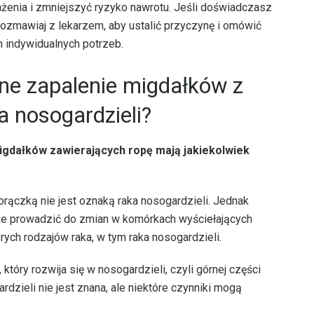
żenia i zmniejszyć ryzyko nawrotu. Jeśli doświadczasz
ozmawiaj z lekarzem, aby ustalić przyczynę i omówić
h indywidualnych potrzeb.
pne zapalenie migdałków z
a nosogardzieli?
igdałków zawierających ropę mają jakiekolwiek
rączką nie jest oznaką raka nosogardzieli. Jednak
że prowadzić do zmian w komórkach wyściełających
ych rodzajów raka, w tym raka nosogardzieli.
tóry rozwija się w nosogardzieli, czyli górnej części
dzieli nie jest znana, ale niektóre czynniki mogą