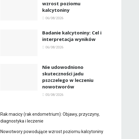
wzrost poziomu
kalcytoniny
06/08/2026
Badanie kalcytoniny: Cel i
interpretacja wyników
06/08/2026
Nie udowodniono
skuteczności jadu
pszczelego w leczeniu
nowotworów
05/08/2026
Rak macicy (rak endometrium): Objawy, przyczyny,
diagnostyka i leczenie
Nowotwory powodujące wzrost poziomu kalcytoniny