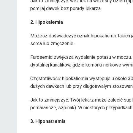
Jak to zmniejszyć: weź lek na wczesny dzień (np
pomijaj dawek bez porady lekarza.
2. Hipokalemia
Możesz doświadczyć oznak hipokaliemii, takich ja
serca lub zmęczenie.
Furosemid zwiększa wydalanie potasu w moczu. Gd
dystalnej kanalików, gdzie komórki nerkowe wymi
Częstotliwość: hipokaliemia występuje u około 
dużych dawkach lub przy długotrwałym stosowani
Jak to zmniejszyć: Twój lekarz może zalecić sup
pomarańcze, szpinak). W niektórych przypadkac
3. Hiponatremia