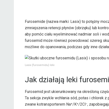
Furosemide (nazwa marki: Lasix) to potężny mocz
zmniejszenia retencji płynów (obrzęku) lub kontro
aby pomóc ciału wyeliminować nadmiar soli i wody
furosemid może również powodować szereg skutk
możliwe do opanowania, podczas gdy inne dzia
Lasix (furosemidu) leki
Jak działają leki furosem
Furosemid jest ukierunkowany na określoną częś
Ta sekcja zwykle wchłania sód, potas i chlorek z
zwane kotransporterem Na⁺/K⁺/2Cl⁻, zapobiegając