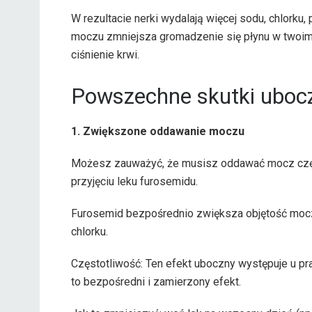
W rezultacie nerki wydalają więcej sodu, chlork
moczu zmniejsza gromadzenie się płynu w twoim 
ciśnienie krwi.
Powszechne skutki ubocz
1. Zwiększone oddawanie moczu
Możesz zauważyć, że musisz oddawać mocz częśc
przyjęciu leku furosemidu.
Furosemid bezpośrednio zwiększa objętość moczu,
chlorku.
Częstotliwość: Ten efekt uboczny występuje u p
to bezpośredni i zamierzony efekt.