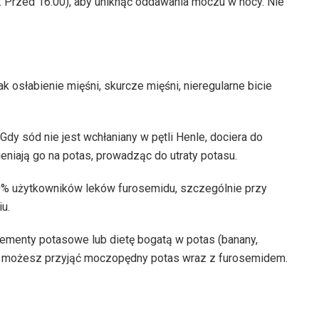
. Przed 16:00), aby uniknąć oddawania moczu w nocy. Nie
k osłabienie mięśni, skurcze mięśni, nieregularne bicie
y sód nie jest wchłaniany w pętli Henle, dociera do
eniają go na potas, prowadząc do utraty potasu.
30% użytkowników leków furosemidu, szczególnie przy
u.
lementy potasowe lub dietę bogatą w potas (banany,
h możesz przyjąć moczopędny potas wraz z furosemidem.