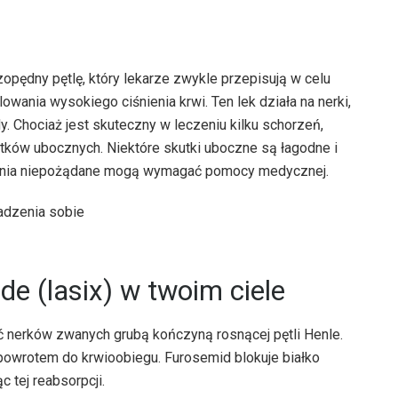
opędny pętlę, który lekarze zwykle przepisują w celu
lowania wysokiego ciśnienia krwi. Ten lek działa na nerki,
. Chociaż jest skuteczny w leczeniu kilku schorzeń,
ów ubocznych. Niektóre skutki uboczne są łagodne i
łania niepożądane mogą wymagać pomocy medycznej.
ide (lasix) w twoim ciele
ć nerków zwanych grubą kończyną rosnącej pętli Henle.
 powrotem do krwioobiegu. Furosemid blokuje białko
 tej reabsorpcji.