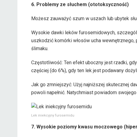
6. Problemy ze słuchem (ototoksyczność)
Możesz zauważyć szum w uszach lub ubytek słu
Wysokie dawki leków furosemidowych, szczegól
uszkodzić komórki włosów ucha wewnętrznego, p
ślimaku.
Częstotliwość: Ten efekt uboczny jest rzadki, gd
częściej (do 6%), gdy ten lek jest podawany doży
Jak go zmniejszyć: Użyj najniższej skutecznej da
powoli napełnić. Natychmiast powiadom swojego l
Lek iniekcyjny furosemidu
7. Wysokie poziomy kwasu moczowego (hipe