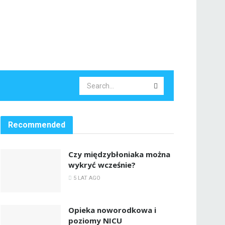
Recommended
Czy międzybłoniaka można
wykryć wcześnie?
5 LAT AGO
Opieka noworodkowa i
poziomy NICU