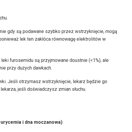
chu.
nie gdy są podawane szybko przez wstrzyknięcie, mogą
onieważ lek ten zakłóca równowagę elektrolitów w
y leki furosemidu są przyjmowane doustnie (<1%), ale
lnie przy dużych dawkach.
wki. Jeśli otrzymasz wstrzyknięcie, lekarz będzie go
ekarza, jeśli doświadczysz zmian słuchu.
rurycemia i dna moczanowa)