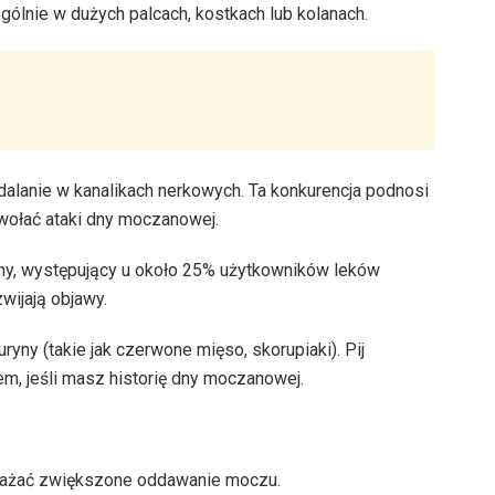
lnie w dużych palcach, kostkach lub kolanach.
anie w kanalikach nerkowych. Ta konkurencja podnosi
ołać ataki dny moczanowej.
ny, występujący u około 25% użytkowników leków
wijają objawy.
yny (takie jak czerwone mięso, skorupiaki). Pij
em, jeśli masz historię dny moczanowej.
ważać zwiększone oddawanie moczu.