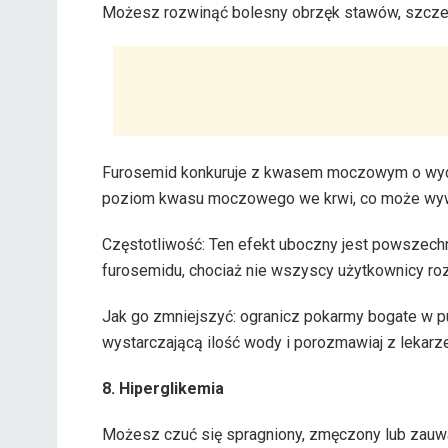
Możesz rozwinąć bolesny obrzęk stawów, szczegó
Furosemid konkuruje z kwasem moczowym o wydal
poziom kwasu moczowego we krwi, co może wyw
Częstotliwość: Ten efekt uboczny jest powszech
furosemidu, chociaż nie wszyscy użytkownicy roz
Jak go zmniejszyć: ogranicz pokarmy bogate w pur
wystarczającą ilość wody i porozmawiaj z lekarz
8. Hiperglikemia
Możesz czuć się spragniony, zmęczony lub zau