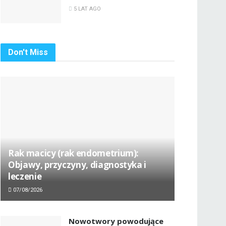
5 LAT AGO
Don't Miss
Rak macicy (rak endometrium):
Objawy, przyczyny, diagnostyka i
leczenie
07/08/2026
Nowotwory powodujące