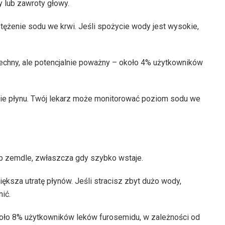
 lub zawroty głowy.
ężenie sodu we krwi. Jeśli spożycie wody jest wysokie,
echny, ale potencjalnie poważny – około 4% użytkowników
cie płynu. Twój lekarz może monitorować poziom sodu we
b zemdle, zwłaszcza gdy szybko wstaje.
ększa utratę płynów. Jeśli stracisz zbyt dużo wody,
ić.
koło 8% użytkowników leków furosemidu, w zależności od