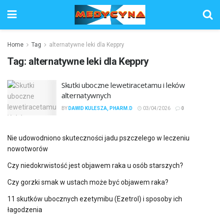
Home
Tag
alternatywne leki dla Keppry
Tag:
alternatywne leki dla Keppry
Skutki uboczne lewetiracetamu i leków
alternatywnych
BY
DAWID KULESZA, PHARM.D
03/04/2026
0
Nie udowodniono skuteczności jadu pszczelego w leczeniu
nowotworów
Czy niedokrwistość jest objawem raka u osób starszych?
Czy gorzki smak w ustach może być objawem raka?
11 skutków ubocznych ezetymibu (Ezetrol) i sposoby ich
łagodzenia