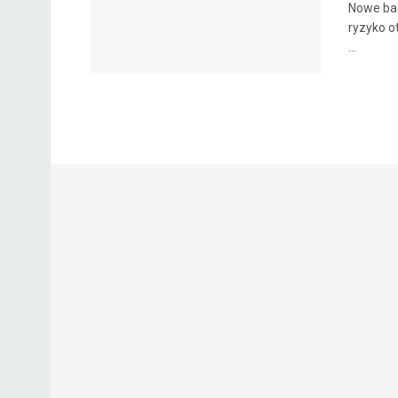
Nowe bad
ryzyko o
...