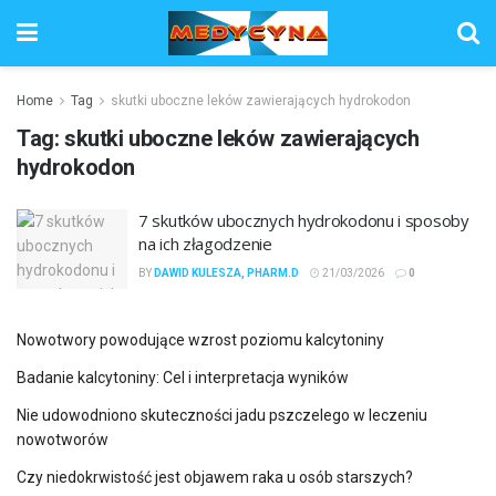
Home
Tag
skutki uboczne leków zawierających hydrokodon
Tag:
skutki uboczne leków zawierających
hydrokodon
7 skutków ubocznych hydrokodonu i sposoby
na ich złagodzenie
BY
DAWID KULESZA, PHARM.D
21/03/2026
0
Nowotwory powodujące wzrost poziomu kalcytoniny
Badanie kalcytoniny: Cel i interpretacja wyników
Nie udowodniono skuteczności jadu pszczelego w leczeniu
nowotworów
Czy niedokrwistość jest objawem raka u osób starszych?