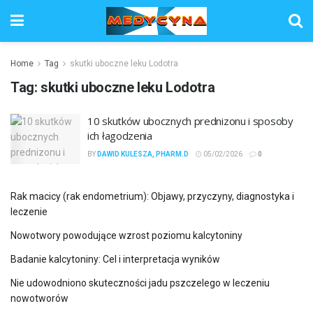
Home
Tag
skutki uboczne leku Lodotra
Tag:
skutki uboczne leku Lodotra
10 skutków ubocznych prednizonu i sposoby
ich łagodzenia
BY
DAWID KULESZA, PHARM.D
05/02/2026
0
Rak macicy (rak endometrium): Objawy, przyczyny, diagnostyka i
leczenie
Nowotwory powodujące wzrost poziomu kalcytoniny
Badanie kalcytoniny: Cel i interpretacja wyników
Nie udowodniono skuteczności jadu pszczelego w leczeniu
nowotworów