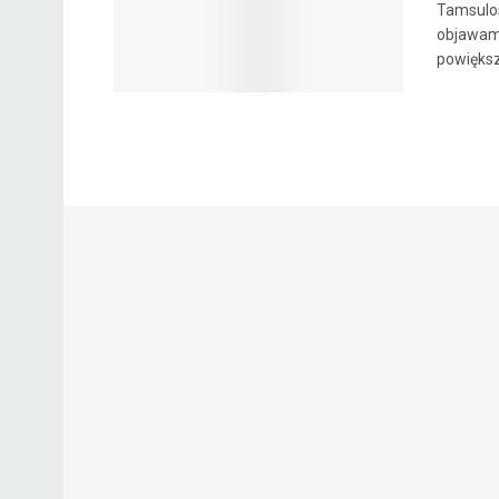
Tamsulos
objawam
powiększ