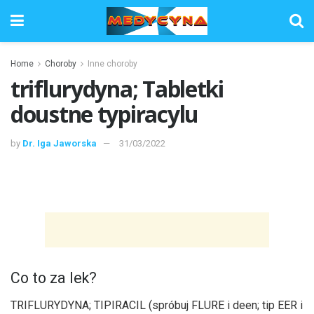
Home
Choroby
Inne choroby
triflurydyna; Tabletki
doustne typiracylu
by
Dr. Iga Jaworska
31/03/2022
Co to za lek?
TRIFLURYDYNA; TIPIRACIL (spróbuj FLURE i deen; tip EER i