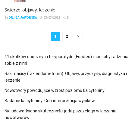
Świerzb: objawy, leczenie
BY
DR. IGA JAWORSKA
05/03/2022
0
1
2
11 skutków ubocznych teryparatydu (Forsteo) i sposoby radzenia
sobie z nimi
Rak macicy (rak endometrium): Objawy, przyczyny, diagnostyka i
leczenie
Nowotwory powodujące wzrost poziomu kalcytoniny
Badanie kalcytoniny: Cel i interpretacja wyników
Nie udowodniono skuteczności jadu pszczelego w leczeniu
nowotworów