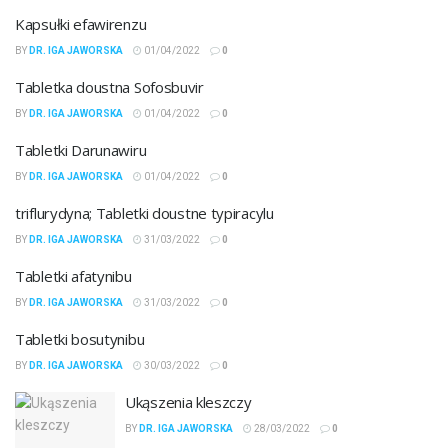
Kapsułki efawirenzu
BY
DR. IGA JAWORSKA
01/04/2022
0
Tabletka doustna Sofosbuvir
BY
DR. IGA JAWORSKA
01/04/2022
0
Tabletki Darunawiru
BY
DR. IGA JAWORSKA
01/04/2022
0
triflurydyna; Tabletki doustne typiracylu
BY
DR. IGA JAWORSKA
31/03/2022
0
Tabletki afatynibu
BY
DR. IGA JAWORSKA
31/03/2022
0
Tabletki bosutynibu
BY
DR. IGA JAWORSKA
30/03/2022
0
Ukąszenia kleszczy
BY
DR. IGA JAWORSKA
28/03/2022
0