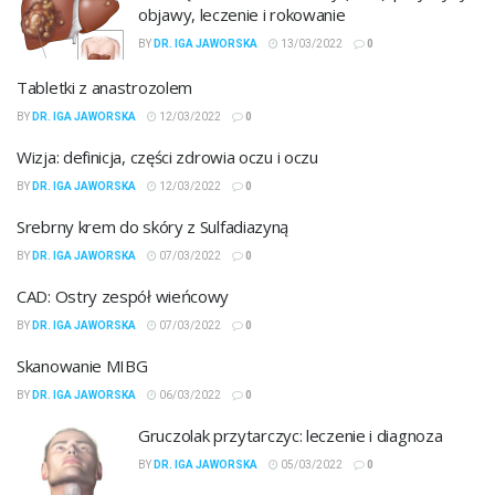
objawy, leczenie i rokowanie
BY
DR. IGA JAWORSKA
13/03/2022
0
Tabletki z anastrozolem
BY
DR. IGA JAWORSKA
12/03/2022
0
Wizja: definicja, części zdrowia oczu i oczu
BY
DR. IGA JAWORSKA
12/03/2022
0
Srebrny krem ​​​​do skóry z Sulfadiazyną
BY
DR. IGA JAWORSKA
07/03/2022
0
CAD: Ostry zespół wieńcowy
BY
DR. IGA JAWORSKA
07/03/2022
0
Skanowanie MIBG
BY
DR. IGA JAWORSKA
06/03/2022
0
Gruczolak przytarczyc: leczenie i diagnoza
BY
DR. IGA JAWORSKA
05/03/2022
0