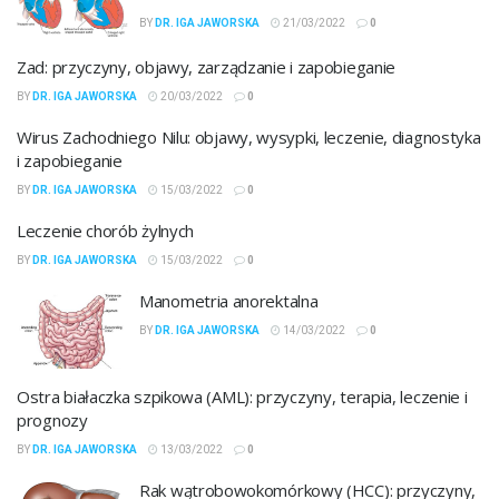
BY
DR. IGA JAWORSKA
21/03/2022
0
Zad: przyczyny, objawy, zarządzanie i zapobieganie
BY
DR. IGA JAWORSKA
20/03/2022
0
Wirus Zachodniego Nilu: objawy, wysypki, leczenie, diagnostyka
i zapobieganie
BY
DR. IGA JAWORSKA
15/03/2022
0
Leczenie chorób żylnych
BY
DR. IGA JAWORSKA
15/03/2022
0
Manometria anorektalna
BY
DR. IGA JAWORSKA
14/03/2022
0
Ostra białaczka szpikowa (AML): przyczyny, terapia, leczenie i
prognozy
BY
DR. IGA JAWORSKA
13/03/2022
0
Rak wątrobowokomórkowy (HCC): przyczyny,