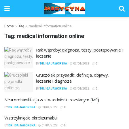
Home
Tag
medical information online
Tag:
medical information online
Rak wątroby: diagnoza, testy, postępowanie i
leczenie
BY
DR. IGA JAWORSKA
03/04/2022
0
Gruczolaki przysadki: definicja, objawy,
leczenie i diagnoza
BY
DR. IGA JAWORSKA
03/04/2022
0
Neurorehabilitacja w stwardnieniu rozsianym (MS)
BY
DR. IGA JAWORSKA
03/04/2022
0
Wstrzyknięcie okrelizumabu
BY
DR. IGA JAWORSKA
01/04/2022
0