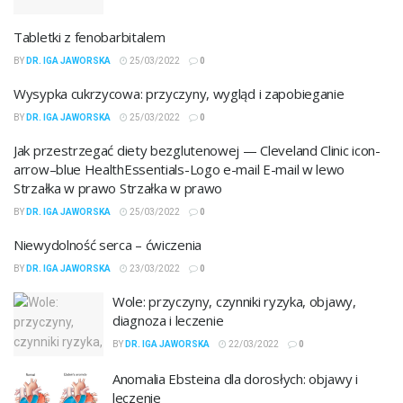
Tabletki z fenobarbitalem
BY
DR. IGA JAWORSKA
25/03/2022
0
Wysypka cukrzycowa: przyczyny, wygląd i zapobieganie
BY
DR. IGA JAWORSKA
25/03/2022
0
Jak przestrzegać diety bezglutenowej — Cleveland Clinic icon-
arrow–blue HealthEssentials-Logo e-mail E-mail w lewo
Strzałka w prawo Strzałka w prawo
BY
DR. IGA JAWORSKA
25/03/2022
0
Niewydolność serca – ćwiczenia
BY
DR. IGA JAWORSKA
23/03/2022
0
Wole: przyczyny, czynniki ryzyka, objawy,
diagnoza i leczenie
BY
DR. IGA JAWORSKA
22/03/2022
0
Anomalia Ebsteina dla dorosłych: objawy i
leczenie