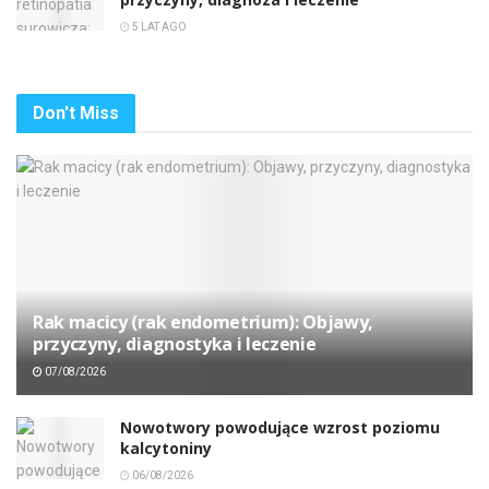
5 LAT AGO
Don't Miss
Rak macicy (rak endometrium): Objawy,
przyczyny, diagnostyka i leczenie
07/08/2026
Nowotwory powodujące wzrost poziomu
kalcytoniny
06/08/2026