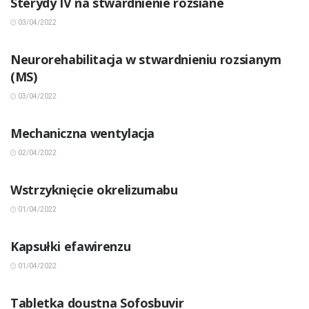
Sterydy IV na stwardnienie rozsiane
03/04/2022
INNE CHOROBY
Neurorehabilitacja w stwardnieniu rozsianym
(MS)
03/04/2022
INNE CHOROBY
Mechaniczna wentylacja
02/04/2022
INNE CHOROBY
Wstrzyknięcie okrelizumabu
01/04/2022
INNE CHOROBY
Kapsułki efawirenzu
01/04/2022
INNE CHOROBY
Tabletka doustna Sofosbuvir