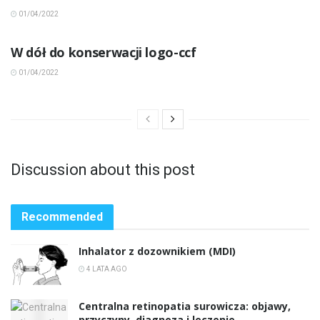
01/04/2022
INNE CHOROBY
W dół do konserwacji logo-ccf
01/04/2022
Discussion about this post
Recommended
Inhalator z dozownikiem (MDI)
4 LATA AGO
Centralna retinopatia surowicza: objawy,
przyczyny, diagnoza i leczenie