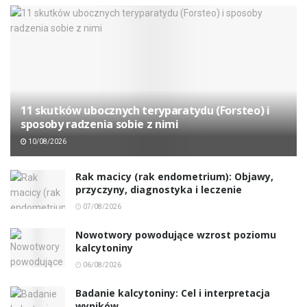
11 skutków ubocznych teryparatydu (Forsteo) i
sposoby radzenia sobie z nimi
10/08/2026
Rak macicy (rak endometrium): Objawy,
przyczyny, diagnostyka i leczenie
07/08/2026
Nowotwory powodujące wzrost poziomu
kalcytoniny
06/08/2026
Badanie kalcytoniny: Cel i interpretacja
wyników