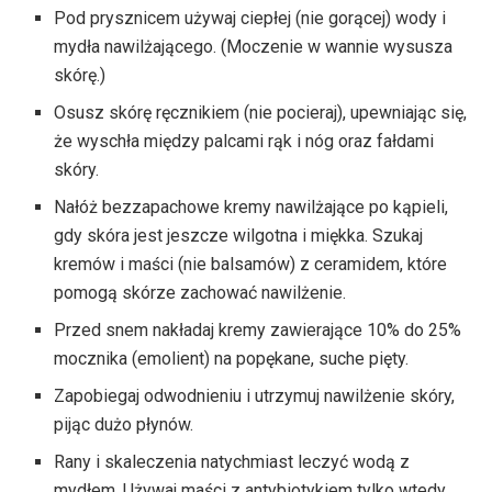
Pod prysznicem używaj ciepłej (nie gorącej) wody i
mydła nawilżającego. (Moczenie w wannie wysusza
skórę.)
Osusz skórę ręcznikiem (nie pocieraj), upewniając się,
że wyschła między palcami rąk i nóg oraz fałdami
skóry.
Nałóż bezzapachowe kremy nawilżające po kąpieli,
gdy skóra jest jeszcze wilgotna i miękka. Szukaj
kremów i maści (nie balsamów) z ceramidem, które
pomogą skórze zachować nawilżenie.
Przed snem nakładaj kremy zawierające 10% do 25%
mocznika (emolient) na popękane, suche pięty.
Zapobiegaj odwodnieniu i utrzymuj nawilżenie skóry,
pijąc dużo płynów.
Rany i skaleczenia natychmiast leczyć wodą z
mydłem. Używaj maści z antybiotykiem tylko wtedy,