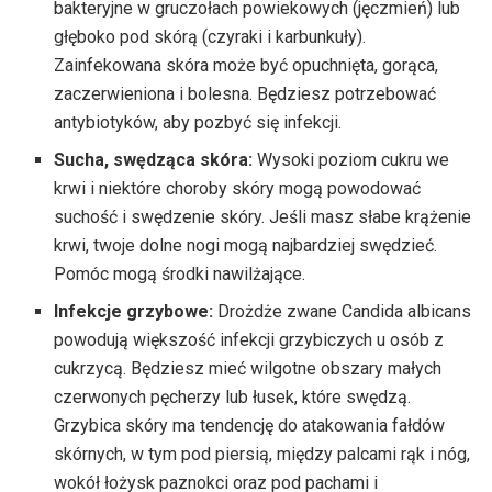
bakteryjne w gruczołach powiekowych (jęczmień) lub
głęboko pod skórą (czyraki i karbunkuły).
Zainfekowana skóra może być opuchnięta, gorąca,
zaczerwieniona i bolesna. Będziesz potrzebować
antybiotyków, aby pozbyć się infekcji.
Sucha, swędząca skóra:
Wysoki poziom cukru we
krwi i niektóre choroby skóry mogą powodować
suchość i swędzenie skóry. Jeśli masz słabe krążenie
krwi, twoje dolne nogi mogą najbardziej swędzieć.
Pomóc mogą środki nawilżające.
Infekcje grzybowe:
Drożdże zwane Candida albicans
powodują większość infekcji grzybiczych u osób z
cukrzycą. Będziesz mieć wilgotne obszary małych
czerwonych pęcherzy lub łusek, które swędzą.
Grzybica skóry ma tendencję do atakowania fałdów
skórnych, w tym pod piersią, między palcami rąk i nóg,
wokół łożysk paznokci oraz pod pachami i