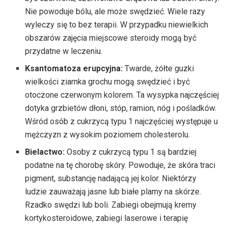
Nie powoduje bólu, ale może swędzieć. Wiele razy
wyleczy się to bez terapii. W przypadku niewielkich
obszarów zajęcia miejscowe steroidy mogą być
przydatne w leczeniu.
Ksantomatoza erupcyjna:
Twarde, żółte guzki
wielkości ziarnka grochu mogą swędzieć i być
otoczone czerwonym kolorem. Ta wysypka najczęściej
dotyka grzbietów dłoni, stóp, ramion, nóg i pośladków.
Wśród osób z cukrzycą typu 1 najczęściej występuje u
mężczyzn z wysokim poziomem cholesterolu.
Bielactwo:
Osoby z cukrzycą typu 1 są bardziej
podatne na tę chorobę skóry. Powoduje, że skóra traci
pigment, substancję nadającą jej kolor. Niektórzy
ludzie zauważają jasne lub białe plamy na skórze.
Rzadko swędzi lub boli. Zabiegi obejmują kremy
kortykosteroidowe, zabiegi laserowe i terapię