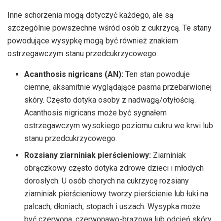
Inne schorzenia mogą dotyczyć każdego, ale są
szczególnie powszechne wśród osób z cukrzycą. Te stany
powodujące wysypkę mogą być również znakiem
ostrzegawczym stanu przedcukrzycowego:
Acanthosis nigricans (AN):
Ten stan powoduje
ciemne, aksamitnie wyglądające pasma przebarwionej
skóry. Często dotyka osoby z nadwagą/otyłością.
Acanthosis nigricans może być sygnałem
ostrzegawczym wysokiego poziomu cukru we krwi lub
stanu przedcukrzycowego.
Rozsiany ziarniniak pierścieniowy:
Ziarniniak
obrączkowy często dotyka zdrowe dzieci i młodych
dorosłych. U osób chorych na cukrzycę rozsiany
ziarniniak pierścieniowy tworzy pierścienie lub łuki na
palcach, dłoniach, stopach i uszach. Wysypka może
być czerwona, czerwonawo-brązowa lub odcień skóry.