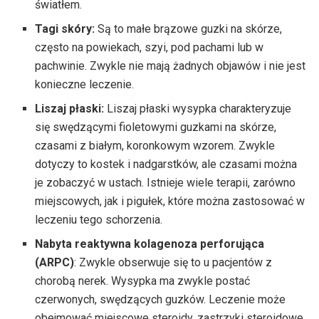
światłem.
Tagi skóry:
Są to małe brązowe guzki na skórze,
często na powiekach, szyi, pod pachami lub w
pachwinie. Zwykle nie mają żadnych objawów i nie jest
konieczne leczenie.
Liszaj płaski:
Liszaj płaski wysypka charakteryzuje
się swędzącymi fioletowymi guzkami na skórze,
czasami z białym, koronkowym wzorem. Zwykle
dotyczy to kostek i nadgarstków, ale czasami można
je zobaczyć w ustach. Istnieje wiele terapii, zarówno
miejscowych, jak i pigułek, które można zastosować w
leczeniu tego schorzenia.
Nabyta reaktywna kolagenoza perforująca
(ARPC)
: Zwykle obserwuje się to u pacjentów z
chorobą nerek. Wysypka ma zwykle postać
czerwonych, swędzących guzków. Leczenie może
obejmować miejscowe steroidy, zastrzyki steroidowe