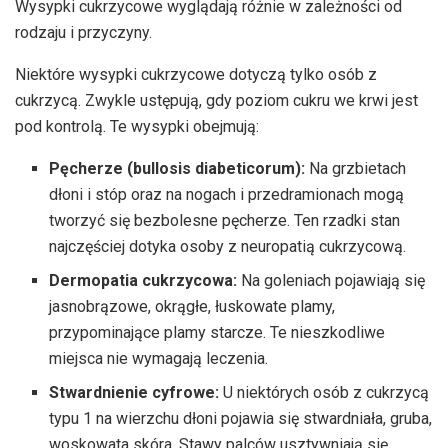
Wysypki cukrzycowe wyglądają różnie w zależności od
rodzaju i przyczyny.
Niektóre wysypki cukrzycowe dotyczą tylko osób z
cukrzycą. Zwykle ustępują, gdy poziom cukru we krwi jest
pod kontrolą. Te wysypki obejmują:
Pęcherze (bullosis diabeticorum):
Na grzbietach
dłoni i stóp oraz na nogach i przedramionach mogą
tworzyć się bezbolesne pęcherze. Ten rzadki stan
najczęściej dotyka osoby z neuropatią cukrzycową.
Dermopatia cukrzycowa:
Na goleniach pojawiają się
jasnobrązowe, okrągłe, łuskowate plamy,
przypominające plamy starcze. Te nieszkodliwe
miejsca nie wymagają leczenia.
Stwardnienie cyfrowe:
U niektórych osób z cukrzycą
typu 1 na wierzchu dłoni pojawia się stwardniała, gruba,
woskowata skóra. Stawy palców usztywniają się,