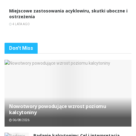
Miejscowe zastosowania acyklowiru, skutki uboczne i
ostrzeżenia
4 LATA AGO
Don't Miss
Nowotwory powodujące wzrost poziomu
kalcytoniny
06/08/2026
Badanie kalcytoniny: Cel i interpretacja