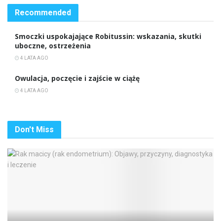
Recommended
Smoczki uspokajające Robitussin: wskazania, skutki
uboczne, ostrzeżenia
4 LATA AGO
Owulacja, poczęcie i zajście w ciążę
4 LATA AGO
Don't Miss