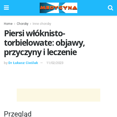
Home
Choroby
Inne choroby
Piersi włóknisto-
torbielowate: objawy,
przyczyny i leczenie
by
Dr Łukasz Cieślak
11/02/2023
Przegląd