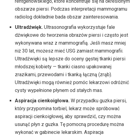
rentgenowskiego, które koncentruje się na określonym
obszarze piersi. Podczas interpretacji mammogramu
radiolog dokładnie bada obszar zainteresowania.
Ultradźwięk.
Ultrasonografia wykorzystuje fale
dźwiękowe do tworzenia obrazów piersi i często jest
wykonywana wraz z mammografią. Jeśli masz mniej
niż 30 lat, możesz mieć USG zamiast mammografii.
Ultradźwięki są lepsze do oceny gęstej tkanki piersi
młodszej kobiety — tkanki ciasno upakowanej
zrazikami, przewodami i tkanką łączną (zrąb).
Ultradźwięki mogą również pomóc lekarzowi odróżnić
cysty wypełnione płynem od stałych mas.
Aspiracja cienkoigłowa.
W przypadku guzka piersi,
który przypomina torbiel, lekarz może spróbować
aspiracji cienkoigłowej, aby sprawdzić, czy można
usunąć płyn z guzka. Tę pomocną procedurę można
wykonać w gabinecie lekarskim. Aspiracja