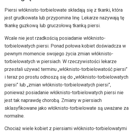
Piersi włóknisto-torbielowate składają się z tkanki, która
jest grudkowata lub przypomina linę. Lekarze nazywają tę
tkankę guzkową lub gruczołową tkanką piersi.
Wcale nie jest rzadkością posiadanie włóknisto-
torbielowatych piersi. Ponad połowa kobiet doświadcza w
pewnym momencie swojego życia zmian włóknisto-
torbielowatych w piersiach. W rzeczywistości lekarze
przestali używać terminu „włóknisto-torbielowatość piersi”
i teraz po prostu odnoszą się do „włóknisto-torbielowatych
piersi” lub „zmian włóknisto-torbielowatych piersi”,
ponieważ posiadanie włóknisto-torbielowatych piersi nie
jest tak naprawdę chorobą. Zmiany w piersiach
sklasyfikowane jako włóknisto-torbielowate są uważane za
normalne.
Chociaż wiele kobiet z piersiami włóknisto-torbielowatymi