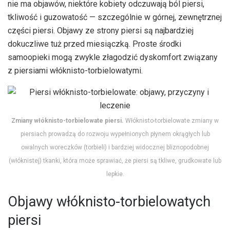
nie ma objawów, niektóre kobiety odczuwają ból piersi,
tkliwość i guzowatość — szczególnie w górnej, zewnętrznej
części piersi. Objawy ze strony piersi są najbardziej
dokuczliwe tuż przed miesiączką. Proste środki
samoopieki mogą zwykle złagodzić dyskomfort związany
z piersiami włóknisto-torbielowatymi.
Zmiany włóknisto-torbielowate piersi.
Włóknisto-torbielowate zmiany w
piersiach prowadzą do rozwoju wypełnionych płynem okrągłych lub
owalnych woreczków (torbieli) i bardziej widocznej bliznopodobnej
(włóknistej) tkanki, która może sprawiać, że piersi są tkliwe, grudkowate lub
lepkie.
Objawy włóknisto-torbielowatych
piersi