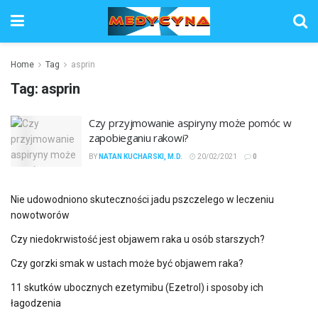
Home
Tag
asprin
Tag:
asprin
Czy przyjmowanie aspiryny może pomóc w
zapobieganiu rakowi?
BY
NATAN KUCHARSKI, M.D.
20/02/2021
0
Nie udowodniono skuteczności jadu pszczelego w leczeniu
nowotworów
Czy niedokrwistość jest objawem raka u osób starszych?
Czy gorzki smak w ustach może być objawem raka?
11 skutków ubocznych ezetymibu (Ezetrol) i sposoby ich
łagodzenia