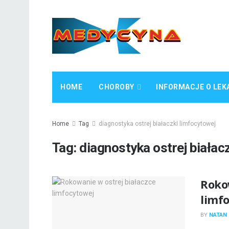
HOME
CHOROBY
INFORMACJE O LEK
Home
Tag
diagnostyka ostrej białaczki limfocytowej
Tag:
diagnostyka ostrej białac
Roko
limf
BY
NATAN 