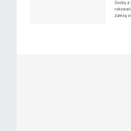
Osoby z 
rokowań 
zależą od