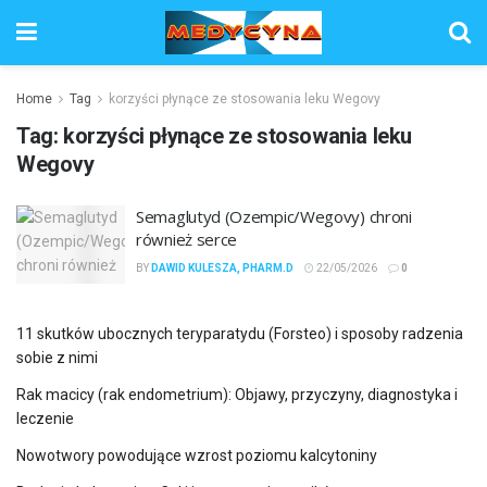
Home
Tag
korzyści płynące ze stosowania leku Wegovy
Tag:
korzyści płynące ze stosowania leku
Wegovy
Semaglutyd (Ozempic/Wegovy) chroni
również serce
BY
DAWID KULESZA, PHARM.D
22/05/2026
0
11 skutków ubocznych teryparatydu (Forsteo) i sposoby radzenia
sobie z nimi
Rak macicy (rak endometrium): Objawy, przyczyny, diagnostyka i
leczenie
Nowotwory powodujące wzrost poziomu kalcytoniny