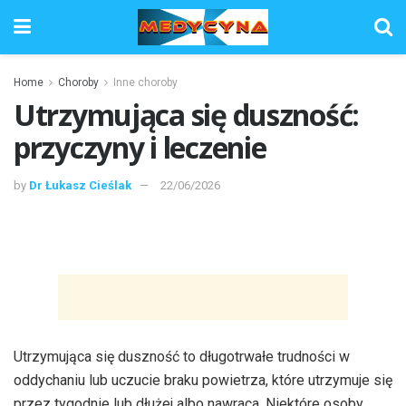
Home
Choroby
Inne choroby
Utrzymująca się duszność:
przyczyny i leczenie
by
Dr Łukasz Cieślak
22/06/2026
Utrzymująca się duszność to długotrwałe trudności w
oddychaniu lub uczucie braku powietrza, które utrzymuje się
przez tygodnie lub dłużej albo nawraca. Niektóre osoby