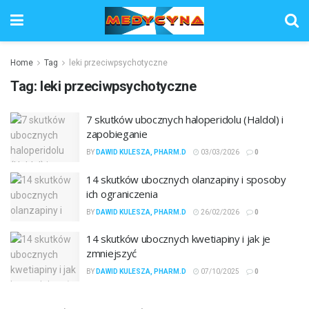
Home
Tag
leki przeciwpsychotyczne
Tag:
leki przeciwpsychotyczne
7 skutków ubocznych haloperidolu (Haldol) i
zapobieganie
BY
DAWID KULESZA, PHARM.D
03/03/2026
0
14 skutków ubocznych olanzapiny i sposoby
ich ograniczenia
BY
DAWID KULESZA, PHARM.D
26/02/2026
0
14 skutków ubocznych kwetiapiny i jak je
zmniejszyć
BY
DAWID KULESZA, PHARM.D
07/10/2025
0