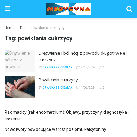
Home
Tag
powikłania cukrzycy
Tag:
powikłania cukrzycy
Drętwienie i ból nóg z powodu długotrwałej
cukrzycy
BY
DR ŁUKASZ CIEŚLAK
17/12/2024
0
Powikłania cukrzycy
BY
DR ŁUKASZ CIEŚLAK
14/06/2021
0
Rak macicy (rak endometrium): Objawy, przyczyny, diagnostyka i
leczenie
Nowotwory powodujące wzrost poziomu kalcytoniny