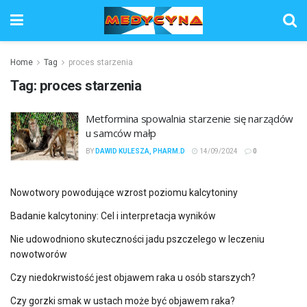
Home
Tag
proces starzenia
Tag:
proces starzenia
Metformina spowalnia starzenie się narządów
u samców małp
BY
DAWID KULESZA, PHARM.D
14/09/2024
0
Nowotwory powodujące wzrost poziomu kalcytoniny
Badanie kalcytoniny: Cel i interpretacja wyników
Nie udowodniono skuteczności jadu pszczelego w leczeniu
nowotworów
Czy niedokrwistość jest objawem raka u osób starszych?
Czy gorzki smak w ustach może być objawem raka?