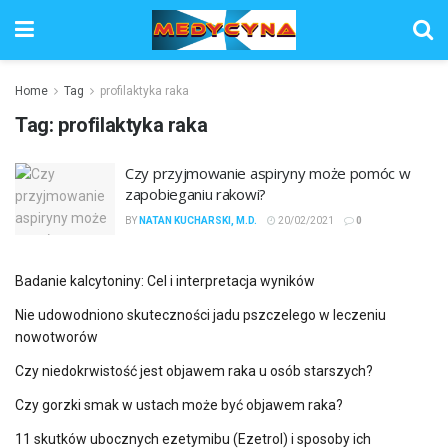
Home
Tag
profilaktyka raka
Tag:
profilaktyka raka
Czy przyjmowanie aspiryny może pomóc w
zapobieganiu rakowi?
BY
NATAN KUCHARSKI, M.D.
20/02/2021
0
Badanie kalcytoniny: Cel i interpretacja wyników
Nie udowodniono skuteczności jadu pszczelego w leczeniu
nowotworów
Czy niedokrwistość jest objawem raka u osób starszych?
Czy gorzki smak w ustach może być objawem raka?
11 skutków ubocznych ezetymibu (Ezetrol) i sposoby ich